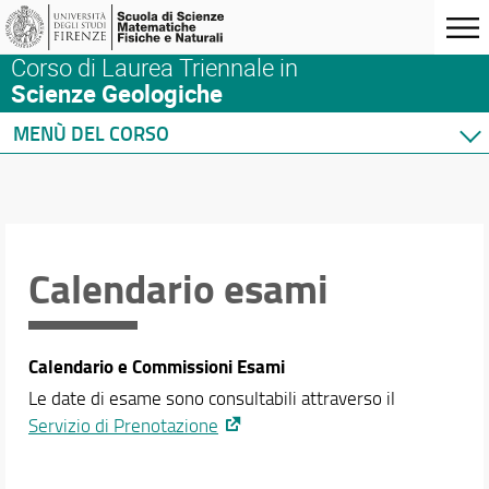
Corso di Laurea Triennale in
Scienze Geologiche
MENÙ DEL CORSO
Home
Corso di studio
Didattica
Docenti
Calendario esami
Orario e calendari
Calendario didattico
Calendario e Commissioni Esami
Orario delle lezioni
Calendario esami
Le date di esame sono consultabili attraverso il
Calendario esami di laurea
Servizio di Prenotazione