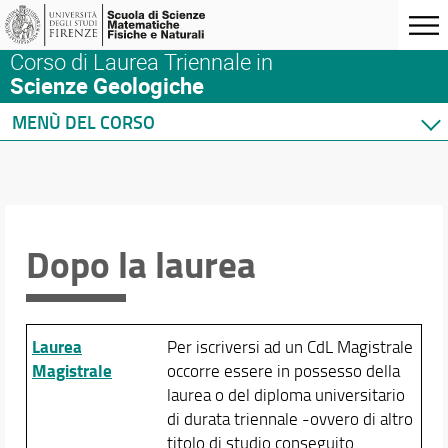
Corso di Laurea Triennale in
Scienze Geologiche
MENÙ DEL CORSO
Home
Corso di studio
Presentazione del corso
Guida dello studente
Dopo la laurea
Sedi e strutture
Organizzazione e contatti
Norme e regolamenti
Struttura del Corso di Studio
Laurea
Per iscriversi ad un CdL Magistrale
Qualità del Corso
Magistrale
occorre essere in possesso della
Per iscriversi
laurea o del diploma universitario
di durata triennale -ovvero di altro
Per laurearsi
titolo di studio conseguito
Dopo la laurea