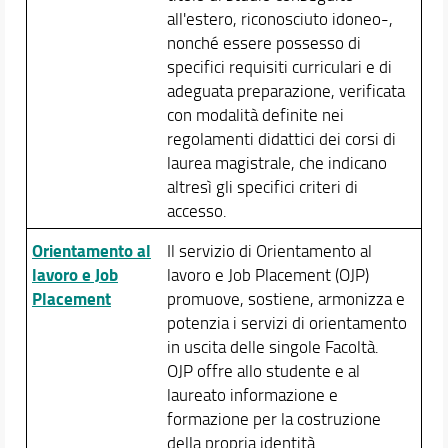
all'estero, riconosciuto idoneo-,
Amministrazione
nonché essere possesso di
prenotazioni aule
specifici requisiti curriculari e di
corsi di formazione per la sicurezza
adeguata preparazione, verificata
Didattica
con modalità definite nei
regolamenti didattici dei corsi di
Docenti
laurea magistrale, che indicano
Orario e calendari
altresì gli specifici criteri di
accesso.
Orientamento al
Il servizio di Orientamento al
lavoro e Job
lavoro e Job Placement (OJP)
Placement
promuove, sostiene, armonizza e
potenzia i servizi di orientamento
in uscita delle singole Facoltà.
OJP offre allo studente e al
laureato informazione e
formazione per la costruzione
della propria identità